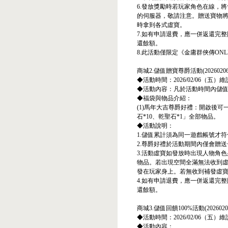
6.發放獎勵時若玩家角色在線，
的伺服器，敬請注意。贈送寶物
時拿到各式虛寶。
7.如有申請退費，應一併返還完
還餘額。
8.此活動僅限定《金庸群俠傳ONLI
商城2.儲值贈寶尊爵活動(20260206-2
◆活動時間：2026/02/06（五）維護
◆活動內容：凡於活動時間內儲值至
◆福袋與物品介紹：
(1)馬年大吉尊爵好禮：開啟後可一
石*10、乾聖石*1」全部物品。
◆活動說明：
1.儲值累計須為同一遊戲帳號才
2.尊爵好禮於活動期間內僅會贈
3.活動虛寶如發放時出現人物角
物品。若出現空間全滿無法收到
發在玩家身上。若無收到補發虛
4.如有申請退費，應一併返還完
還餘額。
商城3.儲值回饋100%活動(20260206-
◆活動時間：2026/02/06（五）維護
◆活動內容：