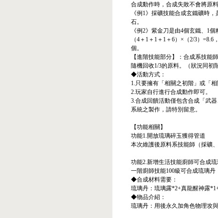
合成動作時，合成失敗不會將原料
《例1》採礦技能合成玄鐵礦時，
石。
《例2》紫金刀是由4個玄鐵、1
（4＋1＋1＋1＋6）×（2/3）
個。
【進階技能部分】：合成系技能師
隨機回收1/3的原料。（狀況同初
◆活動方式：
1.只要擁有「相關之初階」或「
2.玩家自行進行合成動作即可。
3.合成回饋活動僅包含合成「武
系統之製作，請特別留意。
【功能相關】
功能1.開放琉璃碎玉獲得管道
本次維護後原料系技能師（採礦
功能2.新增生活技能廚師可合成琉
一階廚師技能100級可合成琉璃
◆合成材料需要：
琉璃丹：琉璃露*2+真龍醒神露*1
◆物品介紹：
琉璃丹：用後永久加角色物理攻與