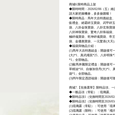
商城6.限時商品上架
◆限時時間：2026/02/06（五）維
請大家把握機會，多多搶購喔！
◆限時商品：馬年大吉特惠組盒
值禮盒、絕霸碎玉寶袋、武甲碎
袋、八卦金珠寶袋、八卦玄珠寶
八卦神珠寶袋、驚奇八卦珠福袋
極碎魂寶袋、乾坤碎魂寶袋、帝
袋、金優惠寶袋、一元驚喜(大天)
◆福袋與物品介紹：
(1)馬年大吉特惠組盒：開啟後可一
(大)*1、真武殘頁*25、八卦明
*1」全部物品。
(2)駿馬奔騰限定禮盒：開啟後可一
草精油*10、自修加倍丹(大)*1
袋*1」全部物品。
(3)丙午限定憑證福袋：開啟後
商城7.【兌換選單】限時品項、
◆一般品項（常駐）：琉璃露。
◆限時品項1（兌換時間至2026
◆限時品項2（兌換時間至2026/
(1)琉璃露（常駐）：可使用「琉璃
(2)琉璃露（限時）：可使用「殘片