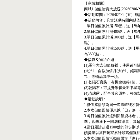
【商城相關】
商城1.儲值贈寶大放送(20260206-20
◆活動時間：2026/02/06（五）維護
◆活動內容：凡於活動時間內儲
1.單日儲值累計滿150點，送【馬
2.單日儲值累計滿400點，送【馬
3.單日儲值累計滿1000點，送【
點）。
4.單日儲值累計滿1500點，送【
為3680點）。
◆福袋及物品介紹：
(1)馬年大吉儲值好禮：使用後可
(大)*1、自修加倍丹(大)*1、
*1」等物品其中一項。
(2)乾陽石寶袋：有機會獲得1個、
(3)乾陽石：可提升朱雀天羽甲星
(4)琉璃露：配合其它原料，可煉
◆活動說明：
1.儲值累計須為同一遊戲帳號才
2.本次儲值回饋優惠以「日」為
3.每日儲值累計達到回饋資格者
準，卻未達下一階層標準者，其
4.當日累計超過1500點的部份則
饋獎勵以當日玩家累計最高儲值
5.本次儲值回饋活動僅限於「進