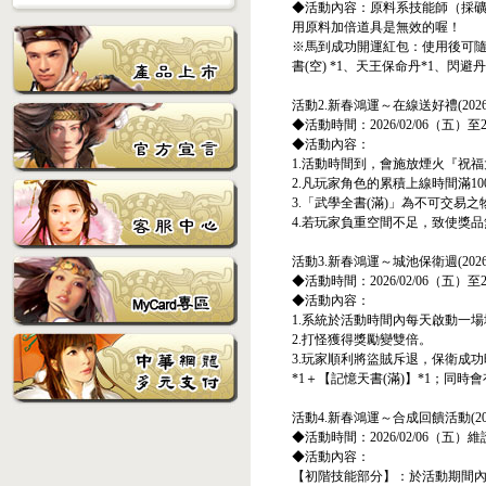
◆活動內容：原料系技能師（採礦
用原料加倍道具是無效的喔！
※馬到成功開運紅包：使用後可隨機
書(空) *1、天王保命丹*1、閃避
活動2.新春鴻運～在線送好禮(2026020
◆活動時間：2026/02/06（五）至2
◆活動內容：
1.活動時間到，會施放煙火『祝
2.凡玩家角色的累積上線時間滿1
3.「武學全書(滿)」為不可交易之
4.若玩家負重空間不足，致使獎
活動3.新春鴻運～城池保衛週(2026020
◆活動時間：2026/02/06（五）至2
◆活動內容：
1.系統於活動時間內每天啟動一
2.打怪獲得獎勵變雙倍。
3.玩家順利將盜賊斥退，保衛成
*1＋【記憶天書(滿)】*1；同
活動4.新春鴻運～合成回饋活動(202602
◆活動時間：2026/02/06（五）維
◆活動內容：
【初階技能部分】：於活動期間