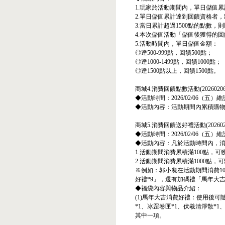
1.玩家於活動期間內，單日儲值
2.單日儲值累計達到回饋資格者，
3.當日累計超過1500點的點數
4.本次儲值活動「儲值後獲得的
5.活動時間內，單日儲值金額：
◎達500-999點，回饋500點；
◎達1000-1499點，回饋1000點；
◎達1500點以上，回饋1500點。
商城4.消費回饋點數活動(20260206-2
◆活動時間：2026/02/06（五）維護
◆活動內容：活動期間內累積購物每
商城5.消費回饋送好禮活動(20260206-
◆活動時間：2026/02/06（五）維護
◆活動內容：凡於活動時間內，
1.活動期間消費累積滿100點，
2.活動期間消費累積滿1000點
※例如：郭小襄在活動期間消費10
好禮*9」，還有加碼禮「馬年大吉
◆福袋內容與物品介紹：
(1)馬年大吉消費好禮：使用後可隨
*1、冰罡卷匣*1、伏羲清淨散*1
其中一項。