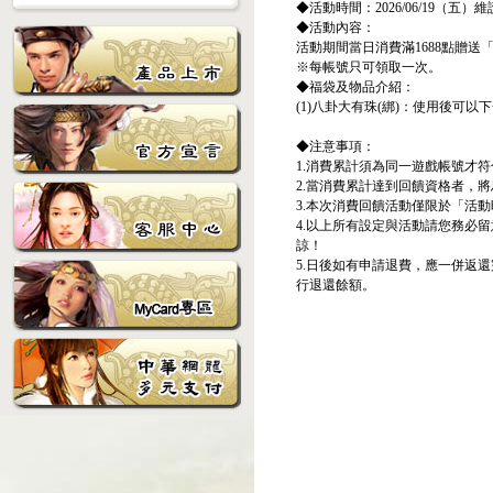
◆活動時間：2026/06/19（五）維護
◆活動內容：
活動期間當日消費滿1688點贈送「
※每帳號只可領取一次。
◆福袋及物品介紹：
(1)八卦大有珠(綁)：使用後可
◆注意事項：
1.消費累計須為同一遊戲帳號才
2.當消費累計達到回饋資格者，
3.本次消費回饋活動僅限於「活
4.以上所有設定與活動請您務必
諒！
5.日後如有申請退費，應一併返
行退還餘額。