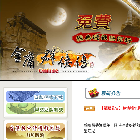
【活動公告】粽情端午買
粽葉飄香迎端午，限時消費好禮
遊江湖！