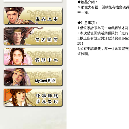
◆物品介紹：
※網龍大有禮：開啟後有機會獲得
中一種。
◆注意事項：
1.儲值累計須為同一遊戲帳號才
2.本次儲值回饋活動僅限於「進
3.以上所有設定與活動請您務必
諒！
4.如有申請退費，應一併返還完
還餘額。