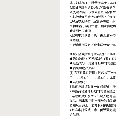
準，卻未達下一階層標準者，其
4.當日累計超過1500點的部份則
饋獎勵以當日玩家累計最高儲值
5.本次儲值回饋活動僅限於「進
6.發放獎勵時若玩家角色在線，
的伺服器，敬請注意。贈送寶物
時拿到各式虛寶。
7.如有申請退費，應一併返還完
還餘額。
8.此活動僅限定《金庸群俠傳ONLI
商城2.儲值贈寶尊爵活動(20260703-2
◆活動時間：2026/07/03（五）維護
◆活動內容：凡於活動時間內儲值至
◆福袋與物品介紹：
(1)足狂歡尊爵好禮：開啟後可一
*10、天陽石*10、天聖石*1」全
◆活動說明：
1.儲值累計須為同一遊戲帳號才
2.尊爵好禮於活動期間內僅會贈
3.活動虛寶如發放時出現人物角
物品。若出現空間全滿無法收到
發在玩家身上。若無收到補發虛
4.如有申請退費，應一併返還完
還餘額。