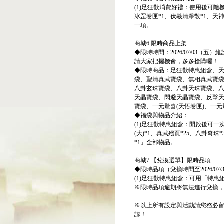
(1)足狂歡消費好禮：使用後可隨機
冰罡卷匣*1、伏羲清淨散*1、天
一項。
商城6.限時商品上架
◆限時時間：2026/07/03（五）維
請大家把握機會，多多搶購喔！
◆限時商品：足狂歡特惠組盒、
袋、聖清真武寶袋、無相真武寶
八卦玄珠寶袋、八卦天珠寶袋、
天晶寶袋、閃避天晶寶袋、反擊
寶袋、一元驚喜(天悟卷匣)、一元
◆福袋與物品介紹：
(1)足狂歡特惠組盒：開啟後可一次
(大)*1、真武殘頁*25、八卦奇
*1」全部物品。
商城7.【兌換選單】限時品項
◆限時品項（兌換時間至2026/0
(1)足狂歡特惠組盒：可用「特惠
※限時品項逾期將無法進行兌換
※以上所有設定與活動請您務必
諒！