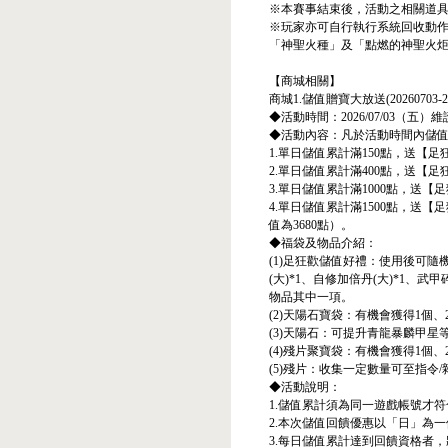
※本賽事結束後，活動之相關道
※玩家亦可自行執行系統回收動
「神聖火種」及「點燃的神聖火
【商城相關】
商城1.儲值贈寶大放送(20260703-20
◆活動時間：2026/07/03（五）維護
◆活動內容：凡於活動時間內儲
1.單日儲值累計滿150點，送【足
2.單日儲值累計滿400點，送【足
3.單日儲值累計滿1000點，送【
4.單日儲值累計滿1500點，送【
值為3680點）。
◆福袋及物品介紹：
(1)足狂歡儲值好禮：使用後可隨
(大)*1、自修加倍丹(大)*1、武
物品其中一項。
(2)天陽石寶袋：有機會獲得1個、
(3)天陽石：可提升青龍暴麟甲星
(4)殘片聚寶袋：有機會獲得1個
(5)殘片：收集一定數量可至指令
◆活動說明：
1.儲值累計須為同一遊戲帳號才
2.本次儲值回饋優惠以「日」為
3.每日儲值累計達到回饋資格者