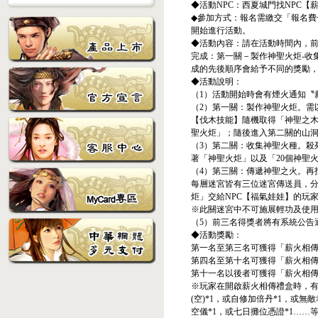
◆活動NPC：西夏城門找NPC【
◆參加方式：報名需繳交「報名
開始進行活動。
◆活動內容：請在活動時間內，
完成：第一關－製作神聖火炬-收
成的先後順序會給予不同的獎勵
◆活動說明：
（1）活動開始時會有煙火通知〝
（2）第一關：製作神聖火炬。需
【伐木技能】隨機取得「神聖之木
聖火炬」；隨後進入第二關的山
（3）第二關：收集神聖火種。殺
著「神聖火炬」以及「20個神聖
（4）第三關：傳遞神聖之火。再
每層迷宮皆有三位迷宮傳送員，分
炬」交給NPC【福氣娃娃】的玩
※此關迷宮中不可施展輕功及使
（5）前三名得獎者將有系統公告
◆活動獎勵：
第一名至第三名可獲得「薪火相傳
第四名至第十名可獲得「薪火相傳
第十一名以後者可獲得「薪火相傳
※玩家在開啟薪火相傳禮盒時，有機
(空)*1，或自修加倍丹*1，或無
空儀*1，或七日攤位憑證*1……