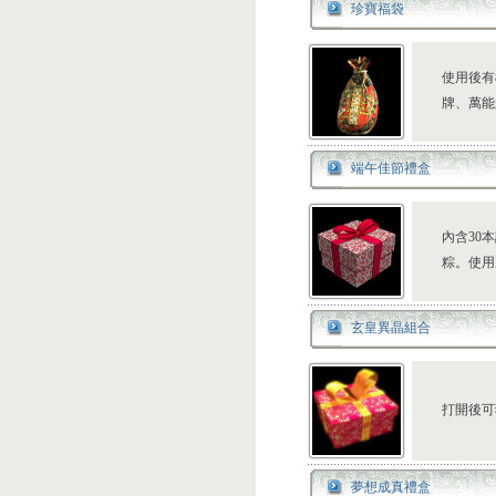
珍寶福袋
使用後有
牌、萬能
端午佳節禮盒
內含30本
粽。使用
玄皇異晶組合
打開後可
夢想成真禮盒