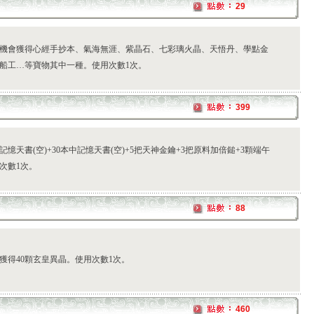
29
機會獲得心經手抄本、氣海無涯、紫晶石、七彩璃火晶、天悟丹、學點金
船工…等寶物其中一種。使用次數1次。
399
記憶天書(空)+30本中記憶天書(空)+5把天神金鑰+3把原料加倍鎚+3顆端午
次數1次。
88
獲得40顆玄皇異晶。使用次數1次。
460