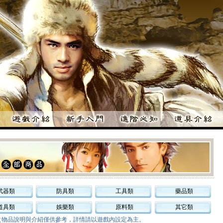
武器類
防具類
工具類
藥品類
道具類
娛樂類
原料類
其它類
之物品說明與介紹僅供參考，詳情請以遊戲內設定為主。