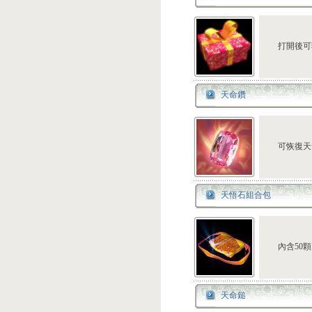
打開後可
天命鑽
可恢復天
天悟石組合包
內含50
天命鎚