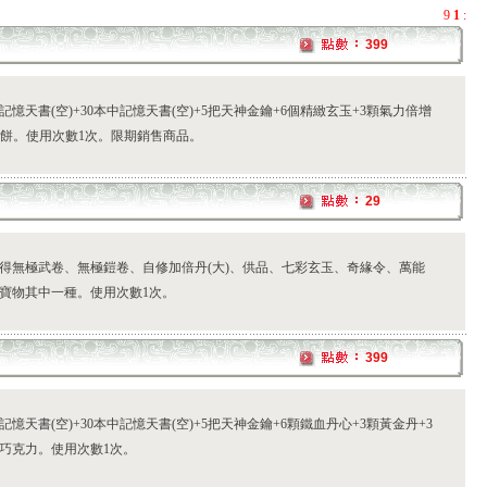
9
1
:
399
本記憶天書(空)+30本中記憶天書(空)+5把天神金鑰+6個精緻玄玉+3顆氣力倍增
月餅。使用次數1次。限期銷售商品。
29
得無極武卷、無極鎧卷、自修加倍丹(大)、供品、七彩玄玉、奇緣令、萬能
寶物其中一種。使用次數1次。
399
記憶天書(空)+30本中記憶天書(空)+5把天神金鑰+6顆鐵血丹心+3顆黃金丹+3
巧克力。使用次數1次。