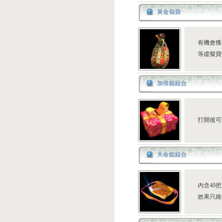
黃金福袋
有機會獲
等虛擬寶
加倍鎚組合
打開後可
天命鎚組合
內含40
效果只維