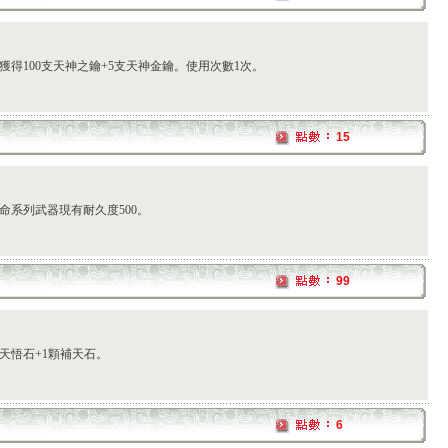
獲得100支天神之鑰+5支天神金鑰。使用次數1次。
15
命系列武器現有耐久度500。
99
顆天悟石+1顆補天石。
6