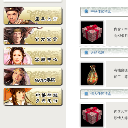
中秋佳節禮盒
內含30
丸+3個
天囍福袋
有機會獲
船工…等
情人佳節禮盒
內含30本
顆情人節