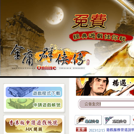
遊戲服務管道說
2023/12/15