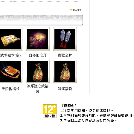
武學秘本(空)
自修加倍丹
實戰金牌
冰系護心鏡福
天悟袍福袋
鴻運福袋
袋